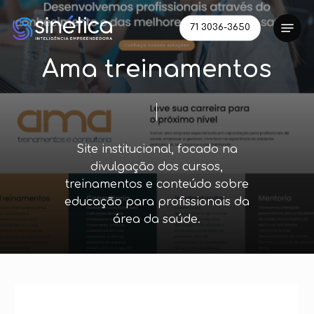
Skip
Menu
to
71 3036-3650
main
A
m
a
t
r
e
i
n
a
m
e
n
t
o
s
content
Site
institucional,
focado
na
divulgação
dos
cursos,
treinamentos
e
conteúdo
sobre
educação
para
profissionais
da
área
da
saúde.